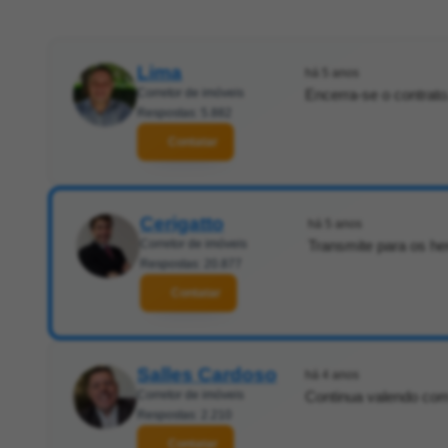
Lima
há 5 anos
Corretor de imóveis
Encerra-se o contrato
Respostas: 5.882
Contatar
Cerigatto
há 5 anos
Corretor de imóveis
Transmite para os he
Respostas: 20.877
Contatar
Salles Cardoso
há 4 anos
Corretor de imóveis
Continua valendo com
Respostas: 2.210
Contatar