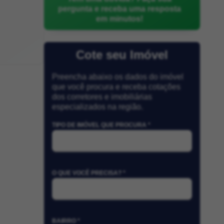
pergunta e receba uma resposta
em minutos!
Cote seu Imóvel
Preencha abaixo os dados do imóvel
que você procura e receba cotações
dos corretores e imobiliárias
especializados na região.
TIPO DE IMÓVEL QUE PROCURA *
O QUE VOCÊ PRECISA? *
BAIRRO *