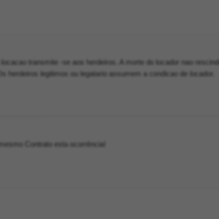
 locacao transmite -se aos herdeiros. A morte do locador nao rescind
Os herdeiros legitimos ou legatario assumem a condicao de locador.
 mesmo Contrato esta ocorrência!