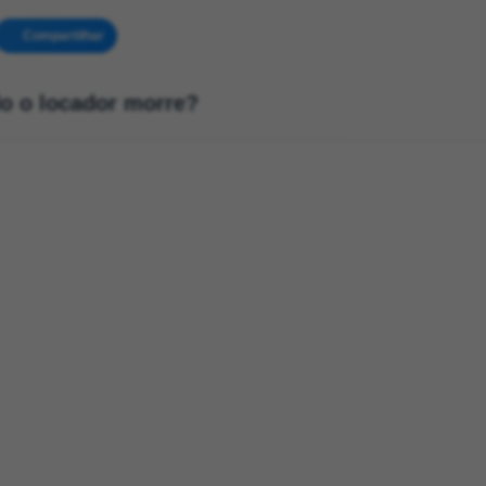
Compartilhar
do o locador morre?