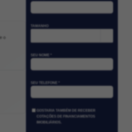
TAMANHO
m²
e o
SEU NOME *
SEU TELEFONE *
GOSTARIA TAMBÉM DE RECEBER
COTAÇÕES DE FINANCIAMENTOS
IMOBILIÁRIOS.