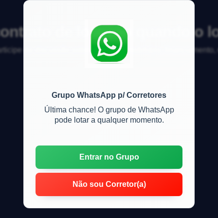
contrato de locação quando o l
articipe da discussão sobre mercado imobiliário, financiamento
Grupo WhatsApp p/ Corretores
Última chance! O grupo de WhatsApp
pode lotar a qualquer momento.
Entrar no Grupo
Não sou Corretor(a)