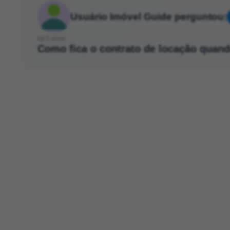
Usuário Imóvel Guide perguntou:
há 5 anos
Como fica o contrato de locação quan