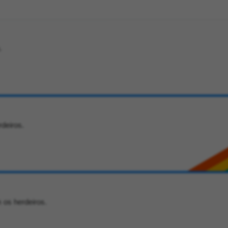
.
rdeiros.
 os herdeiros.