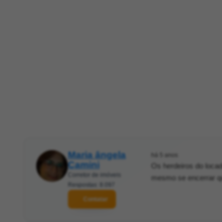
Maria ângela
há 5 anos
Camini
Os herdeiros do loca
Corretor de imóveis
mesmo se encerrar qu
Respostas: 8.097
Contatar