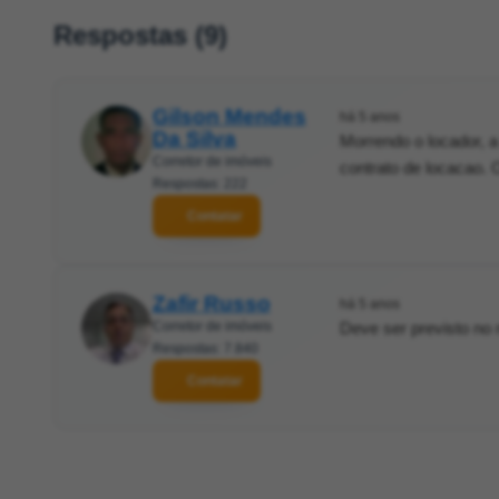
Respostas (9)
Gilson Mendes
há 5 anos
Da Silva
Morrendo o locador, a
Corretor de imóveis
contrato de locacao. 
Respostas: 222
Contatar
Zafir Russo
há 5 anos
Corretor de imóveis
Deve ser previsto no
Respostas: 7.840
Contatar