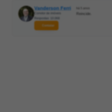
Vanderson Ferri
há 5 anos
Corretor de imóveis
Reincide.
Respostas: 10.068
Contatar