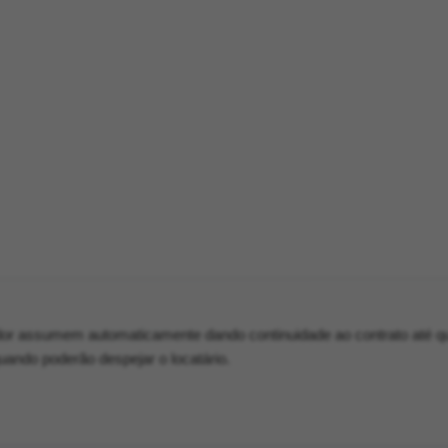
dor assumem automaticamente dando continuidade ao contrato até q
ando poderão despejar o locatário.