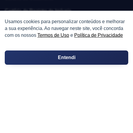
Cartório de Registro de Imóveis
Usamos cookies para personalizar conteúdos e melhorar
Tabelionato de Notas
a sua experiência. Ao navegar neste site, você concorda
com os nossos
Termos de Uso
e
Política de Privacidade
Logradouro
Escolas
Entendi
Conversões
Corretores de Imóveis
Contratos
Guia de CRM
Construtoras
Corretores da Construtora